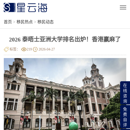
首页
>
移民热点
>
移民动态
2026 泰晤士亚洲大学排名出炉！香港赢麻了
标签：
219
2026-04-27
在
线
咨
询
免
费
自
评