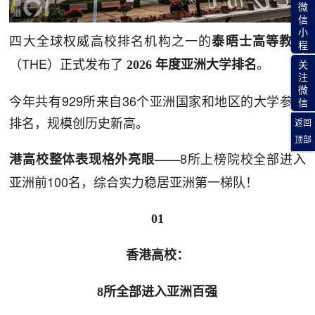
微
信
小
四大全球权威高校排名机构之一的
泰晤士高等教育
程
序
（THE）正式发布了
。
2026 年度亚洲大学排名
关
注
微
今年共有929所来自36个亚洲国家和地区的大学参与
信
排名，规模创历史新高。
返回
顶部
——8所上榜院校全部进入
港高校整体表现格外亮眼
亚洲前100名，综合实力稳居亚洲第一梯队！
01
香港高校：
8所全部进入亚洲百强